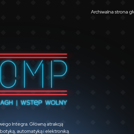
Archiwalna strona g
ego Integra. Główną atrakcją 
otyką, automatyką i elektroniką. 